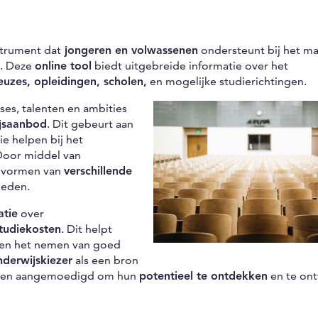
strument dat
jongeren en volwassenen
ondersteunt bij het m
n. Deze
online tool
biedt uitgebreide informatie over het
euzes, opleidingen, scholen,
en mogelijke studierichtingen.
es, talenten en ambities
jsaanbod
. Dit gebeurt aan
ie helpen bij het
Door middel van
d vormen van
verschillende
heden.
atie
over
studiekosten
. Dit helpt
n en het nemen van goed
nderwijskiezer
als een bron
orden aangemoedigd om hun
potentieel te ontdekken
en te ont