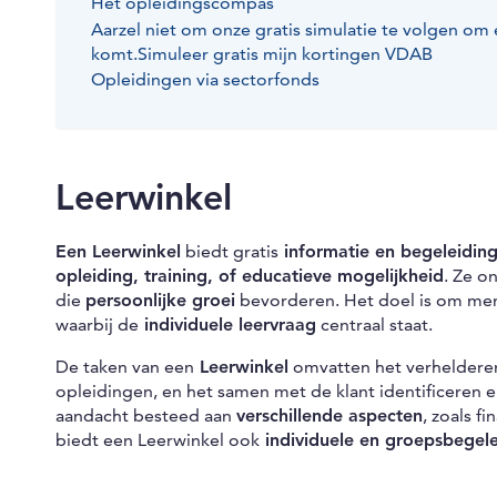
Het opleidingscompas
Aarzel niet om onze gratis simulatie te volgen om
komt.Simuleer gratis mijn kortingen VDAB
Opleidingen via sectorfonds
Leerwinkel
Een Leerwinkel
biedt gratis
informatie en begeleidin
opleiding, training, of educatieve mogelijkheid
. Ze o
die
persoonlijke groei
bevorderen. Het doel is om men
waarbij de
individuele leervraag
centraal staat.
De taken van een
Leerwinkel
omvatten het verhelderen
opleidingen, en het samen met de klant identificeren 
aandacht besteed aan
verschillende aspecten
, zoals f
biedt een Leerwinkel ook
individuele en groepsbegele