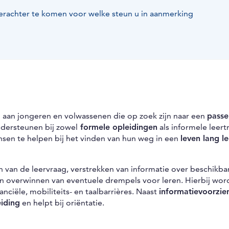
 erachter te komen voor welke steun u in aanmerking
g
aan jongeren en volwassenen die op zoek zijn naar een
pass
ndersteunen bij zowel
formele opleidingen
als informele leert
sen te helpen bij het vinden van hun weg in een
leven lang l
 van de leervraag, verstrekken van informatie over beschikba
en overwinnen van eventuele drempels voor leren. Hierbij wor
inanciële, mobiliteits- en taalbarrières. Naast
informatievoorzie
iding
en helpt bij oriëntatie.