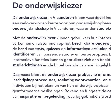
De onderwijskiezer
De
onderwijskiezer
in
Vlaanderen
is een waardevol in
een weloverwogen keuze voor hun onderwijsloopbaa
onderwijslandschap
in Vlaanderen, waaronder
studiek
Met de
onderwijskiezer
kunnen gebruikers hun interess
verkennen en afstemmen op het
beschikbare onderwi
de hand van
tests, quizzes en informatieve artikelen
d
identificeren
van passende studie- en beroepsopties. 
interactieve functies kunnen gebruikers zich een beel
studierichtingen
en de bijbehorende carrièremogelijk
Daarnaast biedt de
onderwijskiezer praktische inform
i
nschrijvingsprocedures, toelatingsvoorwaarden, en 
individuen bij het plannen van hun onderwijsloopbaa
geïnformeerde beslissingen. Bovendien fungeert de
o
van
inspiratie en begeleiding
, waarbij gebruikers w