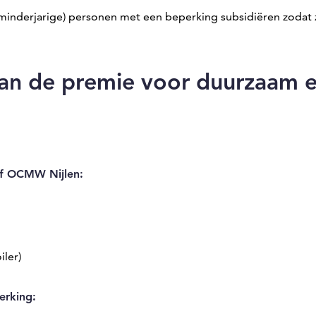
minderjarige) personen met een beperking subsidiëren zodat z
van de premie voor duurzaam 
of OCMW Nijlen:
ler)
erking: