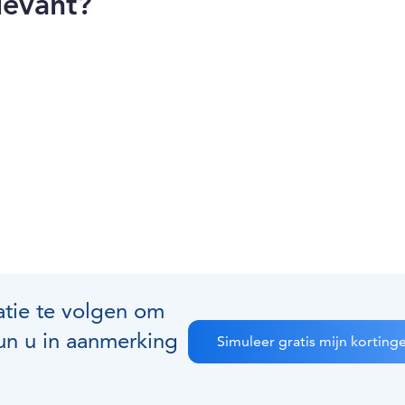
levant?
atie te volgen om
un u in aanmerking
Simuleer gratis mijn korting