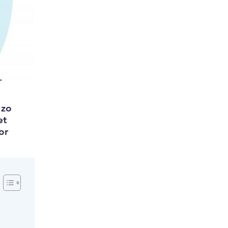
 zo
et
or