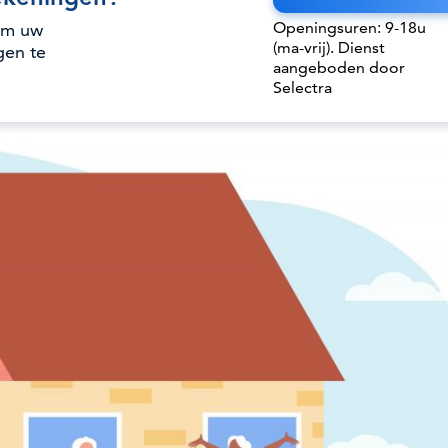
Openingsuren: 9-18u
om uw
(ma-vrij). Dienst
gen te
aangeboden door
Selectra