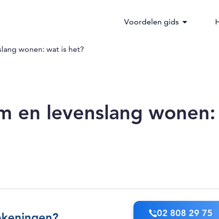
arrow_drop_down
Voordelen gids
H
lang wonen: wat is het?
m en levenslang wonen:
02 808 29 75
ekeningen?