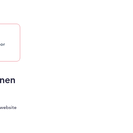
oor
onen
 website