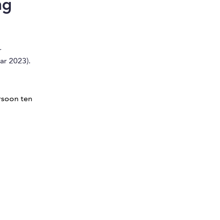
ng
r
ar 2023).
rsoon ten