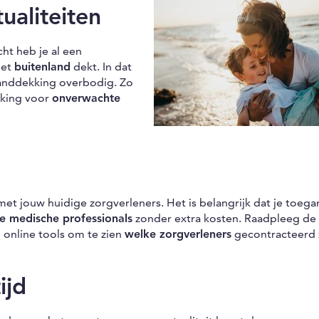
ualiteiten
ht heb je al een
het
buitenland
dekt. In dat
anddekking overbodig. Zo
kking voor
onverwachte
met jouw huidige zorgverleners. Het is belangrijk dat je toeg
re medische professionals
zonder extra kosten. Raadpleeg de
 online tools om te zien
welke zorgverleners
gecontracteerd z
ijd