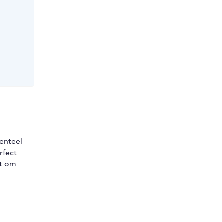
enteel
rfect
t om