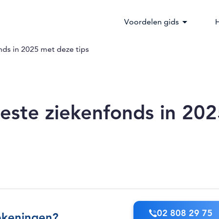
arrow_drop_down
Voordelen gids
H
onds in 2025 met deze tips
beste ziekenfonds in 20
02 808 29 75
ekeningen?