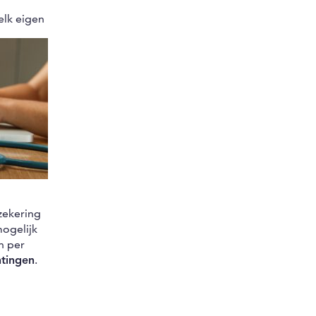
elk eigen
zekering
mogelijk
n per
htingen
.