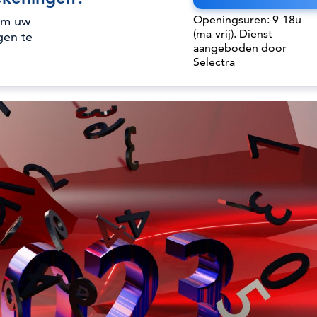
Openingsuren: 9-18u
om uw
(ma-vrij). Dienst
gen te
aangeboden door
Selectra