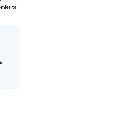
n
emies te
ng