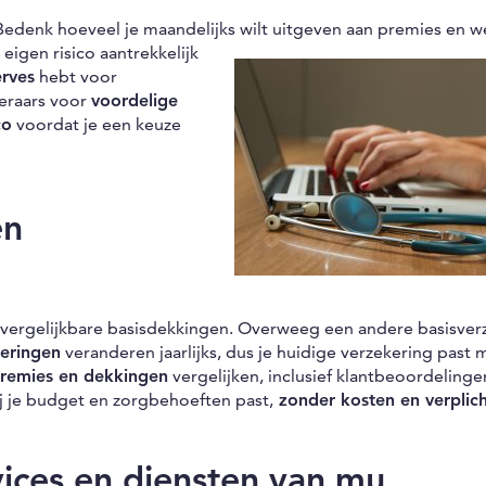
 Bedenk hoeveel je maandelijks wilt uitgeven aan premies en w
e eigen
risico aantrekkelijk
erves
hebt voor
eraars voor
voordelige
co
voordat je een keuze
en
or vergelijkbare basisdekkingen. Overweeg een andere basisver
keringen
veranderen jaarlijks, dus je huidige verzekering past 
remies en dekkingen
vergelijken, inclusief klantbeoordelinge
ij je budget en zorgbehoeften past,
zonder kosten en verplic
vices en diensten van mu