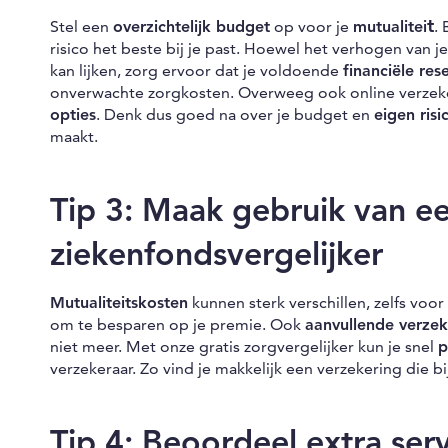
t
Stel een
overzichtelijk budget
op voor je
mutualitei
.
risico het beste bij je past. Hoewel het verhogen van j
kan lijken, zorg ervoor dat je voldoende
financiële res
onverwachte zorgkosten. Overweeg ook online verzek
opties
. Denk dus goed na over je budget en
eigen risi
maakt.
Tip 3: Maak gebruik van e
ziekenfondsvergelijker
Mutualiteitskosten
kunnen sterk verschillen, zelfs vo
om te besparen op je premie. Ook
aanvullende verze
niet meer. Met onze gratis zorgvergelijker kun je snel
p
verzekeraar. Zo vind je makkelijk een verzekering die b
Tip 4: Beoordeel extra ser