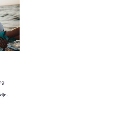
ang
ijn.