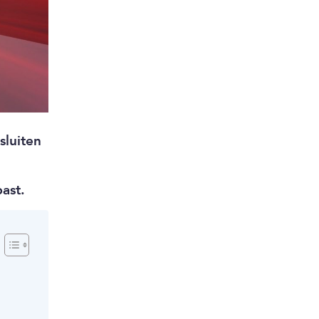
sluiten
past.