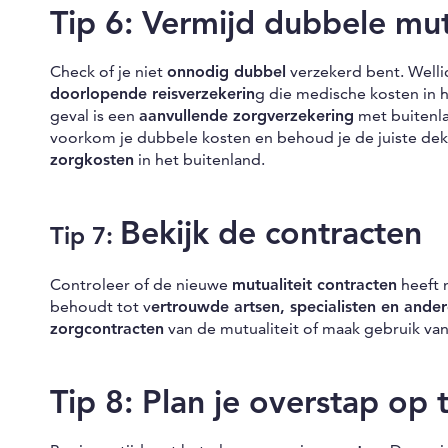
Tip 6: Vermijd dubbele
mut
Check of je niet
onnodig dubbel
verzekerd bent. Wellic
doorlopende reisverzekerin
g die medische kosten in 
geval is een
aanvullende zorgverzekering
met buitenl
voorkom je dubbele kosten en behoud je de juiste de
zorgkosten
in het buitenland.
Bekijk de contracten
Tip 7:
Controleer of de nieuwe
mutualiteit contracten
heeft 
behoudt tot v
ertrouwde artsen, specialisten en ande
zorgcontracten
van de mutualiteit of maak gebruik van
Tip 8: Plan je overstap op t