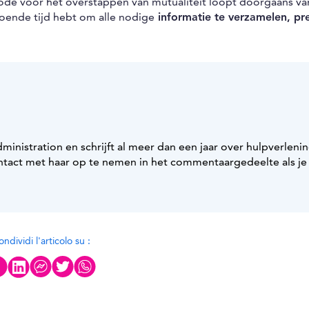
iode voor het overstappen van mutualiteit loopt doorgaans va
doende tijd hebt om alle nodige
informatie te verzamelen, pr
inistration en schrijft al meer dan een jaar over hulpverleni
contact met haar op te nemen in het commentaargedeelte als je
ndividi l'articolo su :