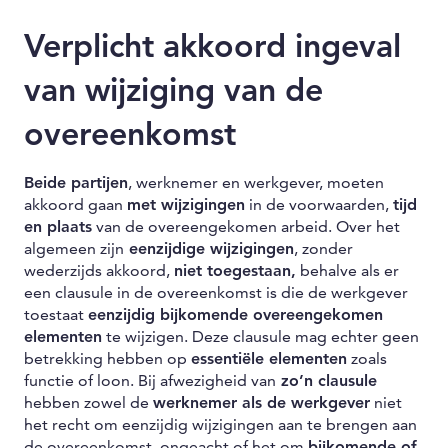
Verplicht akkoord ingeval
van wijziging van de
overeenkomst
Beide partijen
, werknemer en werkgever, moeten
akkoord gaan
met wijzigingen
in de voorwaarden,
tijd
en plaats
van de overeengekomen arbeid. Over het
algemeen zijn
eenzijdige wijzigingen
, zonder
wederzijds akkoord,
niet toegestaan,
behalve als er
een clausule in de overeenkomst is die de werkgever
toestaat
eenzijdig bijkomende overeengekomen
elementen
te wijzigen. Deze clausule mag echter geen
betrekking hebben op
essentiële elementen
zoals
functie of loon. Bij afwezigheid van
zo’n clausule
hebben zowel de
werknemer als de werkgever
niet
het recht om eenzijdig wijzigingen aan te brengen aan
de overeenkomst, ongeacht of het om
bijkomende of