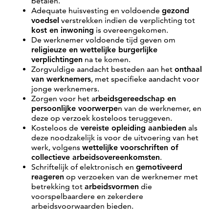
betalen.
Adequate huisvesting en voldoende
gezond
voedsel
verstrekken indien de verplichting tot
kost en inwoning
is overeengekomen.
De werknemer voldoende tijd geven om
religieuze en wettelijke burgerlijke
verplichtingen
na te komen.
Zorgvuldige aandacht besteden aan het
onthaal
van werknemers
, met specifieke aandacht voor
jonge werknemers.
Zorgen voor het a
rbeidsgereedschap en
persoonlijke voorwerpe
n van de werknemer, en
deze op verzoek kosteloos teruggeven.
Kosteloos de
vereiste opleiding aanbieden
als
deze noodzakelijk is voor de uitvoering van het
werk, volgens
wettelijke voorschriften of
collectieve arbeidsovereenkomsten
.
Schriftelijk of elektronisch en
gemotiveerd
reageren
op verzoeken van de werknemer met
betrekking tot
arbeidsvormen
die
voorspelbaardere en zekerdere
arbeidsvoorwaarden bieden.