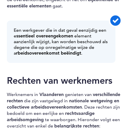
essentiële elementen
gaat.
Een werkgever die in dat geval eenzijdig een
e
ssentieel overeengekomen
element
aanzienlijk wijzigt, kan worden beschouwd als
degene die op onregelmatige wijze de
a
rbeidsovereenkomst beëindigt
.
Rechten van werknemers
Werknemers in
Vlaanderen
genieten van
verschillende
rechten
die zijn vastgelegd in
nationale wetgeving en
collectieve arbeidsovereenkomsten
. Deze rechten zijn
bedoeld om een eerlijke en
rechtvaardige
arbeidsomgeving
te waarborgen. Hieronder volgt een
overzicht van enkel de
belangrijkste rechten
: