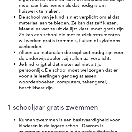
mee naar huis nemen als dat nodig is om
huiswerk te maken.
De school van je kind is niet verplicht om al dat
materiaal aan te bieden. Ze kan dat zelf kiezen.
Maar alles wat ze uit de lijst kiest, moet gratis zijn.
Zo kan een school die met muziekinstrumenten
wil werken gratis trommels, fluiten of xylofoons
aanbieden.
Alleen de materialen die expliciet nodig zijn voor
de onderwijsdoelen, zijn allemaal verplicht.
Je kind krijgt al dat materiaal niet altijd
persoonlijk. De school moet wel zorgen dat er
voor alle leerlingen genoeg atlassen,
woordenboeken, computers, tekengerei,…
beschikbaar zijn.
1 schooljaar gratis zwemmen
Kunnen zwemmen is een basisvaardigheid voor
kinderen in de lagere school. Daarom is
zwemmen opgenomen in de onderwijsdoelen