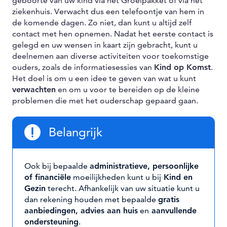
geboorte van uw kind via het Groeipakket of via het
ziekenhuis. Verwacht dus een telefoontje van hem in
de komende dagen. Zo niet, dan kunt u altijd zelf
contact met hen opnemen. Nadat het eerste contact is
gelegd en uw wensen in kaart zijn gebracht, kunt u
deelnemen aan diverse activiteiten voor toekomstige
ouders, zoals de informatiesessies van
Kind op Komst
.
Het doel is om u een idee te geven van wat u kunt
verwachten
en om u voor te bereiden op de kleine
problemen die met het ouderschap gepaard gaan.
Belangrijk
Ook bij bepaalde
administratieve, persoonlijke
of financiële
moeilijkheden kunt u bij
Kind en
Gezin
terecht. Afhankelijk van uw situatie kunt u
dan rekening houden met bepaalde
gratis
aanbiedingen, advies aan huis
en
aanvullende
ondersteuning
.