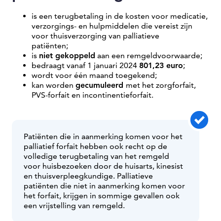
is een terugbetaling in de kosten voor medicatie,
verzorgings- en hulpmiddelen die vereist zijn
voor thuisverzorging van palliatieve
patiënten;
is
niet gekoppeld
aan een remgeldvoorwaarde;
bedraagt vanaf 1 januari 2024
801,23 euro
;
wordt voor één maand toegekend;
kan worden
gecumuleerd
met het zorgforfait,
PVS-forfait en incontinentieforfait.
Patiënten die in aanmerking komen voor het
palliatief forfait hebben ook recht op de
volledige terugbetaling van het remgeld
voor huisbezoeken door de huisarts, kinesist
en thuisverpleegkundige. Palliatieve
patiënten die niet in aanmerking komen voor
het forfait, krijgen in sommige gevallen ook
een vrijstelling van remgeld.