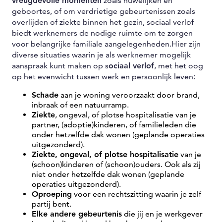
vreugdevolle momenten
zoals huwelijken en
geboortes, of om verdrietige gebeurtenissen zoals
overlijden of ziekte binnen het gezin, sociaal verlof
biedt werknemers de nodige ruimte om te zorgen
voor belangrijke familiale aangelegenheden.Hier zijn
diverse situaties waarin je als werknemer mogelijk
aanspraak kunt maken op s
ociaal verlof
, met het oog
op het evenwicht tussen werk en persoonlijk leven:
Schade
aan je woning veroorzaakt door brand,
inbraak of een natuurramp.
Ziekte
, ongeval, of plotse hospitalisatie van je
partner, (adoptie)kinderen, of familieleden die
onder hetzelfde dak wonen (geplande operaties
uitgezonderd).
Ziekte, ongeval, of plotse hospitalisatie
van je
(schoon)kinderen of (schoon)ouders. Ook als zij
niet onder hetzelfde dak wonen (geplande
operaties uitgezonderd).
Oproeping
voor een rechtszitting waarin je zelf
partij bent.
Elke andere gebeurtenis
die jij en je werkgever