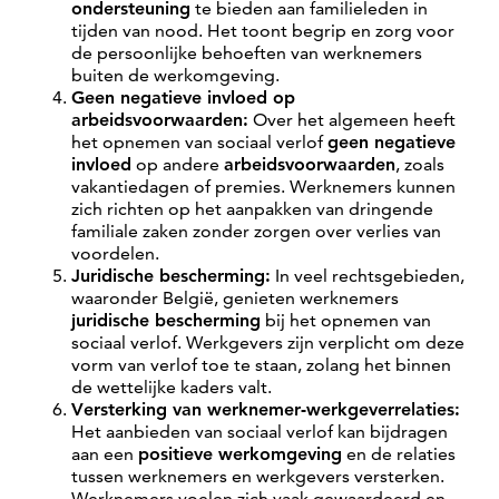
ondersteuning
te bieden aan familieleden in
tijden van nood. Het toont begrip en zorg voor
de persoonlijke behoeften van werknemers
buiten de werkomgeving.
Geen negatieve invloed op
arbeidsvoorwaarden:
Over het algemeen heeft
het opnemen van sociaal verlof
geen negatieve
invloed
op andere
arbeidsvoorwaarden
, zoals
vakantiedagen of premies. Werknemers kunnen
zich richten op het aanpakken van dringende
familiale zaken zonder zorgen over verlies van
voordelen.
Juridische bescherming:
In veel rechtsgebieden,
waaronder België, genieten werknemers
juridische bescherming
bij het opnemen van
sociaal verlof. Werkgevers zijn verplicht om deze
vorm van verlof toe te staan, zolang het binnen
de wettelijke kaders valt.
Versterking van werknemer-werkgeverrelaties:
Het aanbieden van sociaal verlof kan bijdragen
aan een
positieve werkomgeving
en de relaties
tussen werknemers en werkgevers versterken.
Werknemers voelen zich vaak gewaardeerd en